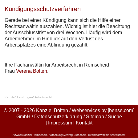
Kündigungsschutzverfahren
Gerade bei einer Kündigung kann sich die Hilfe einer
Rechtsanwältin auszahlen. Wichtig ist hier die Beachtung
der Ausschlussfrist von drei Wochen. Häufig wird dem
Arbeitnehmer im Hinblick auf den Verlust des
Arbeitsplatzes eine Abfindung gezahlt.
Ihre Fachanwältin für Arbeitsrecht in Remscheid
Frau
Verena Bolten
.
Kanzlei
1
Leistungen
1
Arbeitsrecht
© 2007 - 2026 Kanzlei Bolten / Webservices by
[bense.com]
GmbH
/
Datenschutzerklärung
/
Sitemap
/
Suche
|
Impressum
|
Kontakt
Anwaltskanzlei Remscheid
,
Aufhebungsvertrag Burscheid
,
Rechtsanwaeltin Arbeitsrecht