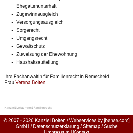
Ehegattenunterhalt
Zugewinnausgleich
Versorgungsausgleich
Sorgerecht
Umgangsrecht
Gewaltschutz
Zuweisung der Ehewohnung
Haushaltsaufteilung
Ihre Fachanwältin für Familienrecht in Remscheid
Frau
Verena Bolten
.
Kanzlei
1
Leistungen
1
Familienrecht
© 2007 - 2026 Kanzlei Bolten / Webservices by
[bense.com]
GmbH
/
Datenschutzerklärung
/
Sitemap
/
Suche
|
Impressum
|
Kontakt