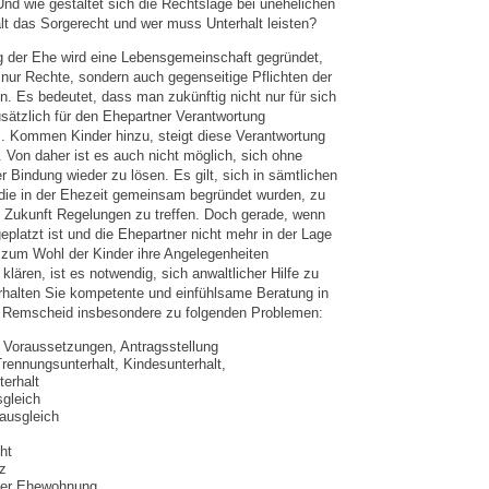
nd wie gestaltet sich die Rechtslage bei unehelichen
lt das Sorgerecht und wer muss Unterhalt leisten?
g der Ehe wird eine Lebensgemeinschaft gegründet,
 nur Rechte, sondern auch gegenseitige Pflichten der
. Es bedeutet, dass man zukünftig nicht nur für sich
sätzlich für den Ehepartner Verantwortung
 Kommen Kinder hinzu, steigt diese Verantwortung
 Von daher ist es auch nicht möglich, sich ohne
r Bindung wieder zu lösen. Es gilt, sich in sämtlichen
die in der Ehezeit gemeinsam begründet wurden, zu
ie Zukunft Regelungen zu treffen. Doch gerade, wenn
platzt ist und die Ehepartner nicht mehr in der Lage
 zum Wohl der Kinder ihre Angelegenheiten
klären, ist es notwendig, sich anwaltlicher Hilfe zu
rhalten Sie kompetente und einfühlsame Beratung in
n Remscheid insbesondere zu folgenden Problemen:
 Voraussetzungen, Antragsstellung
Trennungsunterhalt, Kindesunterhalt,
erhalt
gleich
ausgleich
ht
z
der Ehewohnung