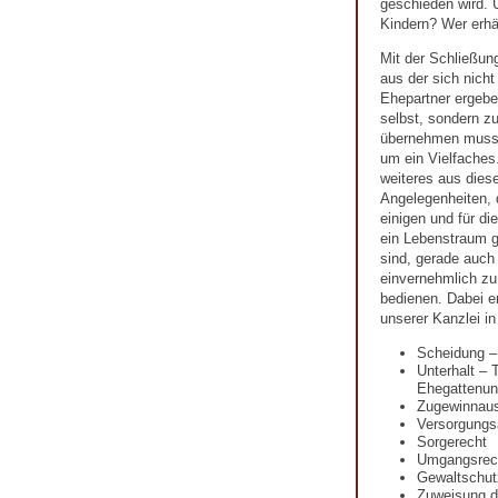
geschieden wird. U
Kindern? Wer erhä
Mit der Schließun
aus der sich nicht
Ehepartner ergeben
selbst, sondern zu
übernehmen muss.
um ein Vielfaches.
weiteres aus diese
Angelegenheiten, 
einigen und für d
ein Lebenstraum ge
sind, gerade auch
einvernehmlich zu 
bedienen. Dabei e
unserer Kanzlei i
Scheidung –
Unterhalt – 
Ehegattenunt
Zugewinnaus
Versorgungs
Sorgerecht
Umgangsrec
Gewaltschut
Zuweisung 