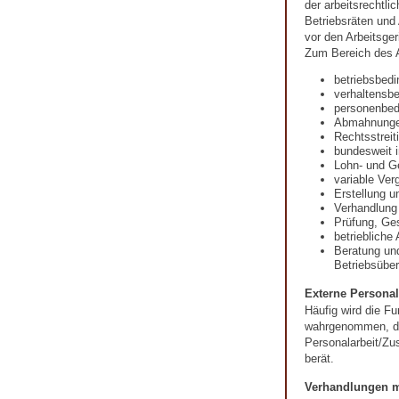
der arbeitsrechtli
Betriebsräten und
vor den Arbeitsger
Zum Bereich des A
betriebsbed
verhaltensb
personenbed
Abmahnung
Rechtsstreit
bundesweit i
Lohn- und G
variable Ver
Erstellung u
Verhandlung
Prüfung, Ges
betriebliche
Beratung un
Betriebsübe
Externe Personal
Häufig wird die Fu
wahrgenommen, die
Personalarbeit/Zu
berät.
Verhandlungen m