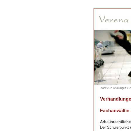
Kanzlei
>
Leistungen
>
A
Verhandlunge
Fachanwältin
Arbeitsrechtlich
Der Schwerpunkt un