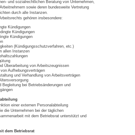
chen- und sozialrechtlichen Beratung von Unternehmen,
 Arbeitnehmern sowie deren bundesweite Vertretung
ichten durch alle Instanzen.
rbeitsrechts gehören insbesondere:
ingte Kündigungen
edingte Kündigungen
ingte Kündigungen
en
igkeiten (Kündigungsschutzverfahren, etc.)
n allen Instanzen
ehaltszahlungen
gütung
nd Überarbeitung von Arbeitszeugnissen
 von Aufhebungsverträgen
taltung und Verhandlung von Arbeitsverträgen
 Altersversorgung
d Begleitung bei Betriebsänderungen und
rgängen
abteilung
nktion einer externen Personalabteilung
 die Unternehmen bei der täglichen
sammenarbeit mit dem Betriebsrat unterstützt und
it dem Betriebsrat