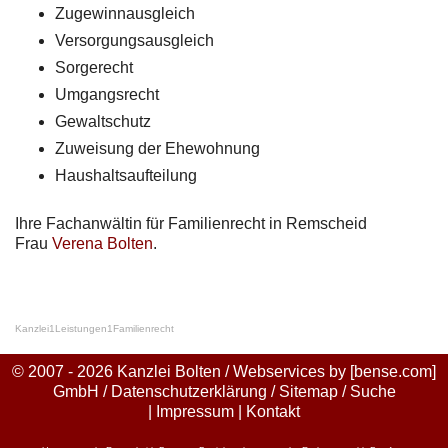
Zugewinnausgleich
Versorgungsausgleich
Sorgerecht
Umgangsrecht
Gewaltschutz
Zuweisung der Ehewohnung
Haushaltsaufteilung
Ihre Fachanwältin für Familienrecht in Remscheid
Frau
Verena Bolten
.
Kanzlei
1
Leistungen
1
Familienrecht
© 2007 - 2026 Kanzlei Bolten / Webservices by
[bense.com]
GmbH
/
Datenschutzerklärung
/
Sitemap
/
Suche
|
Impressum
|
Kontakt