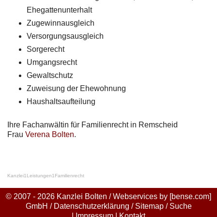
Ehegattenunterhalt
Zugewinnausgleich
Versorgungsausgleich
Sorgerecht
Umgangsrecht
Gewaltschutz
Zuweisung der Ehewohnung
Haushaltsaufteilung
Ihre Fachanwältin für Familienrecht in Remscheid
Frau
Verena Bolten
.
Kanzlei
1
Leistungen
1
Familienrecht
© 2007 - 2026 Kanzlei Bolten / Webservices by
[bense.com]
GmbH
/
Datenschutzerklärung
/
Sitemap
/
Suche
|
Impressum
|
Kontakt