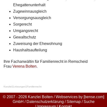
Ehegattenunterhalt
Zugewinnausgleich
Versorgungsausgleich
Sorgerecht
Umgangsrecht
Gewaltschutz
Zuweisung der Ehewohnung
Haushaltsaufteilung
Ihre Fachanwältin für Familienrecht in Remscheid
Frau
Verena Bolten
.
Kanzlei
1
Leistungen
1
Familienrecht
© 2007 - 2026 Kanzlei Bolten / Webservices by
[bense.com]
GmbH
/
Datenschutzerklärung
/
Sitemap
/
Suche
|
Impressum
|
Kontakt