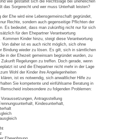
nd wie gestaltet sich die Rechtslage bei unehelichen
lt das Sorgerecht und wer muss Unterhalt leisten?
g der Ehe wird eine Lebensgemeinschaft gegründet,
 nur Rechte, sondern auch gegenseitige Pflichten der
. Es bedeutet, dass man zukünftig nicht nur für sich
sätzlich für den Ehepartner Verantwortung
 Kommen Kinder hinzu, steigt diese Verantwortung
 Von daher ist es auch nicht möglich, sich ohne
r Bindung wieder zu lösen. Es gilt, sich in sämtlichen
die in der Ehezeit gemeinsam begründet wurden, zu
ie Zukunft Regelungen zu treffen. Doch gerade, wenn
platzt ist und die Ehepartner nicht mehr in der Lage
 zum Wohl der Kinder ihre Angelegenheiten
klären, ist es notwendig, sich anwaltlicher Hilfe zu
rhalten Sie kompetente und einfühlsame Beratung in
n Remscheid insbesondere zu folgenden Problemen:
 Voraussetzungen, Antragsstellung
Trennungsunterhalt, Kindesunterhalt,
erhalt
gleich
ausgleich
ht
z
der Ehewohnung