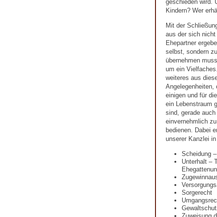
geschieden wird. U
Kindern? Wer erhä
Mit der Schließun
aus der sich nicht
Ehepartner ergeben
selbst, sondern zu
übernehmen muss.
um ein Vielfaches.
weiteres aus diese
Angelegenheiten, 
einigen und für d
ein Lebenstraum ge
sind, gerade auch
einvernehmlich zu 
bedienen. Dabei e
unserer Kanzlei i
Scheidung –
Unterhalt – 
Ehegattenunt
Zugewinnaus
Versorgungs
Sorgerecht
Umgangsrec
Gewaltschut
Zuweisung 