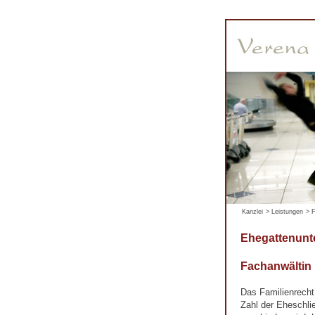
Kanzlei
>
Leistungen
>
F
Ehegattenunt
Fachanwältin
Das Familienrecht
Zahl der Eheschli