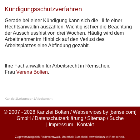
Kündigungsschutzverfahren
Gerade bei einer Kündigung kann sich die Hilfe einer
Rechtsanwältin auszahlen. Wichtig ist hier die Beachtung
der Ausschlussfrist von drei Wochen. Häufig wird dem
Arbeitnehmer im Hinblick auf den Verlust des
Arbeitsplatzes eine Abfindung gezahlt.
Ihre Fachanwältin für Arbeitsrecht in Remscheid
Frau
Verena Bolten
.
Kanzlei
1
Leistungen
1
Arbeitsrecht
© 2007 - 2026 Kanzlei Bolten / Webservices by
[bense.com]
GmbH
/
Datenschutzerklärung
/
Sitemap
/
Suche
|
Impressum
|
Kontakt
Zugewinnausgleich Radevormwald
,
Unterhalt Burscheid
,
Anwaltskanzlei Remscheid
,