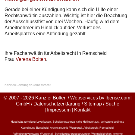
Gerade bei einer Kündigung kann sich die Hilfe einer
Rechtsanwältin auszahlen. Wichtig ist hier die Beachtung
der Ausschlussfrist von drei Wochen. Häufig wird dem
Arbeitnehmer im Hinblick auf den Verlust des
Arbeitsplatzes eine Abfindung gezahlt.
Ihre Fachanwältin für Arbeitsrecht in Remscheid
Frau
Verena Bolten
.
Kanzlei
1
Leistungen
1
Arbeitsrecht
© 2007 - 2026 Kanzlei Bolten / Webservices by
[bense.com]
GmbH
/
Datenschutzerklärung
/
Sitemap
/
Suche
|
Impressum
|
Kontakt
Haushaltsaufteilung Leverkusen
,
Scheidungsantrag nahe Heiligenhaus
,
verhaltensbedingte
Kuendigung Burscheid
,
Arbeitszeugnis Wuppertal
,
Arbeitsrecht Remscheid
,
Aufhebungsvertraege Wuppertal
,
Scheidungsvoraussetzungen Wermelskirchen
,
externe