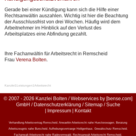
Gerade bei einer Kündigung kann sich die Hilfe einer
Rechtsanwältin auszahlen. Wichtig ist hier die Beachtung
der Ausschlussfrist von drei Wochen. Häufig wird dem
Arbeitnehmer im Hinblick auf den Verlust des
Arbeitsplatzes eine Abfindung gezahlt.
Ihre Fachanwältin für Arbeitsrecht in Remscheid
Frau
Verena Bolten
.
Kanzlei
1
Leistungen
1
Arbeitsrecht
© 2007 - 2026 Kanzlei Bolten / Webservices by
[bense.com]
GmbH
/
Datenschutzerklärung
/
Sitemap
/
Suche
|
Impressum
|
Kontakt
Verhandlung Arbeitsvertrag Remscheid
,
Anwaeltin Arbeitsrecht nahe Hueckeswagen
,
Beratung
Arbeitszeugnis nahe Burscheid
,
Aufhebungsvertraege Heiligenhaus
,
Gewaltschutz Remscheid
,
Fachanwalt Arbeitsrecht nahe Radevormwald
,
Rechtsanwalt Arbeitsrecht Remscheid
,