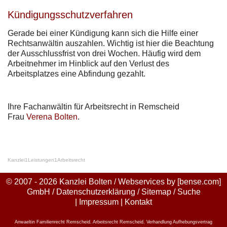
Kündigungsschutzverfahren
Gerade bei einer Kündigung kann sich die Hilfe einer
Rechtsanwältin auszahlen. Wichtig ist hier die Beachtung
der Ausschlussfrist von drei Wochen. Häufig wird dem
Arbeitnehmer im Hinblick auf den Verlust des
Arbeitsplatzes eine Abfindung gezahlt.
Ihre Fachanwältin für Arbeitsrecht in Remscheid
Frau
Verena Bolten
.
Kanzlei
1
Leistungen
1
Arbeitsrecht
© 2007 - 2026 Kanzlei Bolten / Webservices by
[bense.com]
GmbH
/
Datenschutzerklärung
/
Sitemap
/
Suche
|
Impressum
|
Kontakt
Anwaeltin Familienrecht Remscheid
,
Arbeitsrecht Remscheid
,
Verhandlung Aufhebungsvertrag